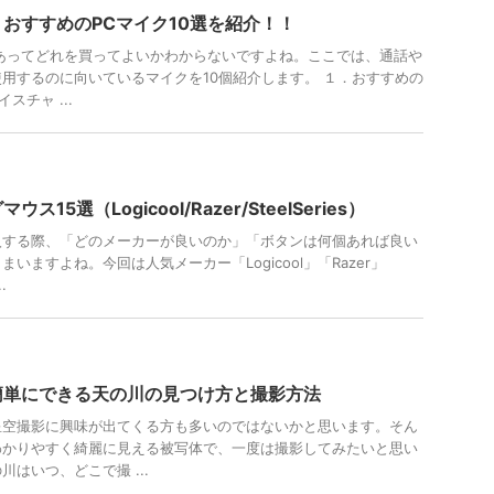
おすすめのPCマイク10選を紹介！！
あってどれを買ってよいかわからないですよね。ここでは、通話や
用するのに向いているマイクを10個紹介します。 １．おすすめの
スチャ ...
15選（Logicool/Razer/SteelSeries）
入する際、「どのメーカーが良いのか」「ボタンは何個あれば良い
いますよね。今回は人気メーカー「Logicool」「Razer」
.
簡単にできる天の川の見つけ方と撮影方法
星空撮影に興味が出てくる方も多いのではないかと思います。そん
わかりやすく綺麗に見える被写体で、一度は撮影してみたいと思い
はいつ、どこで撮 ...