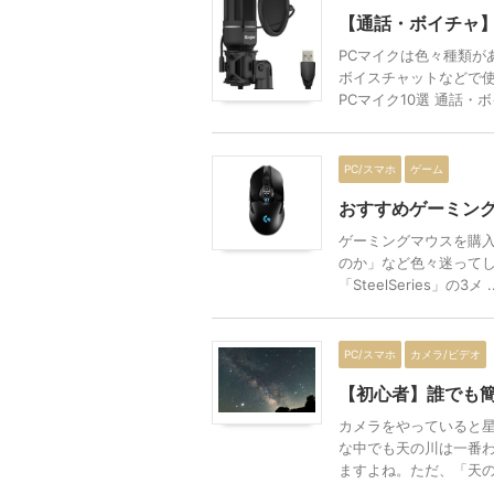
【通話・ボイチャ】
PCマイクは色々種類が
ボイスチャットなどで使
PCマイク10選 通話・ボイ
PC/スマホ
ゲーム
おすすめゲーミングマウス
ゲーミングマウスを購
のか」など色々迷ってしま
「SteelSeries」の3メ ..
PC/スマホ
カメラ/ビデオ
【初心者】誰でも
カメラをやっていると
な中でも天の川は一番
ますよね。ただ、「天の川