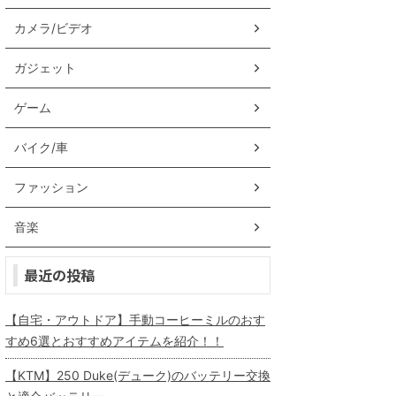
カメラ/ビデオ
ガジェット
ゲーム
バイク/車
ファッション
音楽
最近の投稿
【自宅・アウトドア】手動コーヒーミルのおす
すめ6選とおすすめアイテムを紹介！！
【KTM】250 Duke(デューク)のバッテリー交換