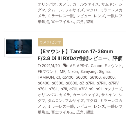
オリンパス
,
カメラ
,
カールツァイス
,
サムヤン
,
シ
グマ
,
タムロン
,
フルサイズ
,
マクロ
,
ミラーレスカ
メラ
,
ミラーレス一眼
,
レビュー
,
レンズ
,
一眼レフ
,
単焦点
,
富士フイルム
,
広角
,
望遠
カメラ/ビデオ
【Eマウント】Tamron 17-28mm
F/2.8 Di III RXDの性能レビュー、評価
2021/4/10
AF
,
APS-C
,
Canon
,
Eマウント
,
FEマウント
,
MF
,
Nikon
,
Samyang
,
Sigma
,
TAMRON
,
α1
,
α5100
,
α6000
,
α6100
,
α6300
,
α6400
,
α6500
,
α6600
,
α7
,
α7RⅡ
,
α7RⅢ
,
α7RⅣ
,
α7SⅡ
,
α7SⅢ
,
α7Ⅱ
,
α7Ⅲ
,
α7Ⅳ
,
α9
,
α9Ⅱ
,
αシリーズ
,
オリンパス
,
カメラ
,
カールツァイス
,
サムヤン
,
シ
グマ
,
タムロン
,
フルサイズ
,
マクロ
,
ミラーレスカ
メラ
,
ミラーレス一眼
,
レビュー
,
レンズ
,
一眼レフ
,
単焦点
,
富士フイルム
,
広角
,
望遠