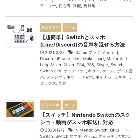
モニター
,
初心者
,
性能
,
視野角
PC/スマホ
ゲーム
【超簡単】Switchとスマホ
(Line/Discord)の音声を混ぜる方法
2021/3/23
3.5mmプラグ
,
Android
,
Discord
,
iPhone
,
Line
,
Maker hart
,
Maker hart
Loop Mixer
,
Mixer
,
PS4
,
PS5
,
Skype
,
Switch
,
Switch Lite
,
オーディオミキサー
,
ゲーム
,
ゲーム音
声
,
ステレオミキサー
,
スマホ
,
ボイチャ
,
ミキサー
,
ミックス
,
配信
PC/スマホ
ゲーム
【スイッチ】Nintendo Switchのスク
ショ・動画がスマホ転送に対応
2020/12/2
Nintendo Switch
,
QRコード
,
Switch
,
Switch スマホ
,
ゲーム
,
スイッチ
,
スマホ
,