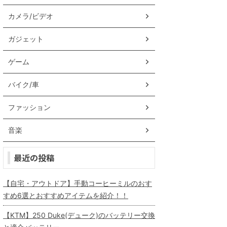
カメラ/ビデオ
ガジェット
ゲーム
バイク/車
ファッション
音楽
最近の投稿
【自宅・アウトドア】手動コーヒーミルのおす
すめ6選とおすすめアイテムを紹介！！
【KTM】250 Duke(デューク)のバッテリー交換