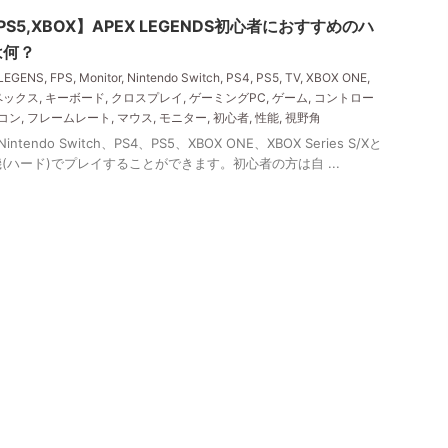
S4,PS5,XBOX】APEX LEGENDS初心者におすすめのハ
は何？
LEGENS
,
FPS
,
Monitor
,
Nintendo Switch
,
PS4
,
PS5
,
TV
,
XBOX ONE
,
ペックス
,
キーボード
,
クロスプレイ
,
ゲーミングPC
,
ゲーム
,
コントロー
コン
,
フレームレート
,
マウス
,
モニター
,
初心者
,
性能
,
視野角
ntendo Switch、PS4、PS5、XBOX ONE、XBOX Series S/Xと
ハード)でプレイすることができます。初心者の方は自 ...